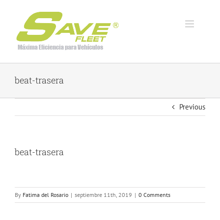
Skip
to
content
beat-trasera
Previous
beat-trasera
By
Fatima del Rosario
|
septiembre 11th, 2019
|
0 Comments