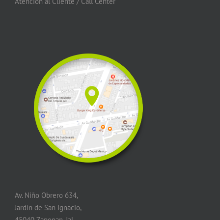
Atención al Cliente / Call Center
Av. Niño Obrero 634,
Jardín de San Ignacio,
45040 Zapopan, Jal.