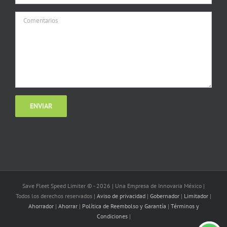
Save Fleet Speed Limiter © -
2026 | Una Empresa de Innovaria México |
Todos los derechos reservados |
Aviso de privacidad
|
Gobernador
|
Limitador
|
Ahorrador
|
Ahorrar
|
Política de Reembolso y Garantía
|
Términos y
Condiciones
|