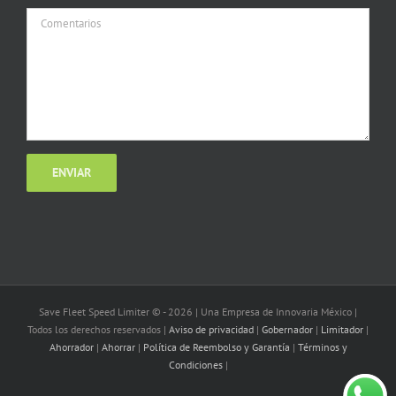
Save Fleet Speed Limiter © -
2026 | Una Empresa de Innovaria México |
Todos los derechos reservados |
Aviso de privacidad
|
Gobernador
|
Limitador
|
Ahorrador
|
Ahorrar
|
Política de Reembolso y Garantía
|
Términos y
Condiciones
|