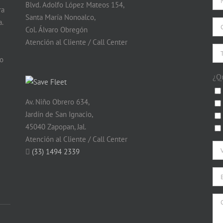
Blvd. Adolfo López Mateos 154,
ra
Santa María Nonoalco,
.
Col. Álvaro Obregón
Atención al Cliente / Call Center
do
¿Q
Av. Niño Obrero 634,
Jardín de San Ignacio,
45040 Zapopan, Jal.
Atención al Cliente / Call Center
(33) 1494 2339