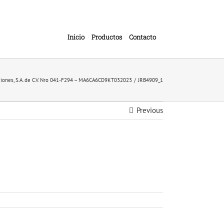
Inicio
Productos
Contacto
ciones, S.A. de C.V. Nro 041-F294 – MA6CA6CD9KT032023
JRB4909_1
Previous