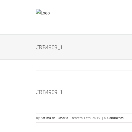
Skip
to
content
JRB4909_1
JRB4909_1
By
Fatima del Rosario
|
febrero 13th, 2019
|
0 Comments